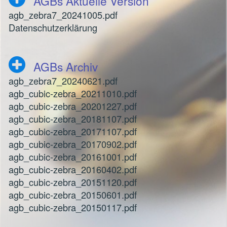
AGBs Aktuelle Version
agb_zebra7_20241005.pdf
Datenschutzerklärung
AGBs Archiv
agb_zebra7_20240621.pdf
agb_cubic-zebra_20211010.pdf
agb_cubic-zebra_20201227.pdf
agb_cubic-zebra_20181107.pdf
agb_cubic-zebra_20171107.pdf
agb_cubic-zebra_20170902.pdf
agb_cubic-zebra_20161001.pdf
agb_cubic-zebra_20160402.pdf
agb_cubic-zebra_20151120.pdf
agb_cubic-zebra_20150601.pdf
agb_cubic-zebra_20150117.pdf