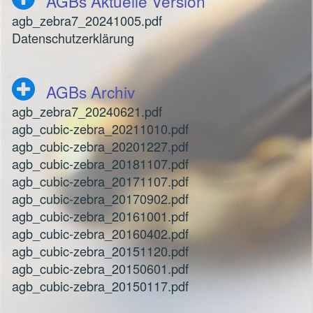
AGBs Aktuelle Version
agb_zebra7_20241005.pdf
Datenschutzerklärung
AGBs Archiv
agb_zebra7_20240621.pdf
agb_cubic-zebra_20211010.pdf
agb_cubic-zebra_20201227.pdf
agb_cubic-zebra_20181107.pdf
agb_cubic-zebra_20171107.pdf
agb_cubic-zebra_20170902.pdf
agb_cubic-zebra_20161001.pdf
agb_cubic-zebra_20160402.pdf
agb_cubic-zebra_20151120.pdf
agb_cubic-zebra_20150601.pdf
agb_cubic-zebra_20150117.pdf