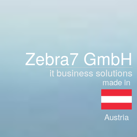
Zebra7 GmbH
it business solutions
made in
Austria